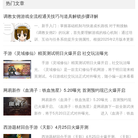
热门文章
调教女佣游戏全流程通关技巧与道具解锁步骤详解
一、新手入门：掌握基础机制与快速成长路线 对于刚接触
《调教女佣2》的玩家，首先要理解游戏的核心机制：通过培
训、互动与任务系统提升女佣属性。根据2025年2月版本更新
数据，新手阶段最有效的成长路线是优先完成每日引导任务，
手游《灵域修仙》精英测试明日火爆开启 社交玩法曝光
可获得基础道具包（含忠诚度+5的茶具套装和情绪稳定剂）。
以初始女佣“艾米丽”为例，建议首周集中培训“服务礼仪”课
手游《灵域修仙》精英测试明日火爆开启，社交玩法曝
程。数据显示，完成3次初级课程后，服务效率可提升30%，
光。《灵域修仙》是一款玄幻修仙手机网游，将于明日迎来精
且触发隐藏剧情概率增加15%。互动方面，每天赠送玫瑰（商
英测试。今日游戏社交玩法正式对外曝光，随小编一起来看看
城免费领取）可使忠诚度日均增...
吧! 王者竞技 跨服pk强者云集 全新竞技pk，一夫当
网易新作《血滴子：铁血煞星》5.20曝光 首测预约现已火爆开启
关，万夫莫敌。《灵域修仙》手游竞技除了跨服竞技，还有好
玩的纵横灵域、九霄之巅、远古战场和玉虚夺宝等竞技玩法，
网易新作《血滴子：铁血煞星》5.20曝光 ，首测预约现
随着等级解锁的全新竞技系统等你来挑战。公平竞技场百人试
已火爆开启。《血滴子：铁血煞星》是网易旗下一款全新武侠
炼强者云集，渴望着见证你成为王者的一天! 仙盟荣耀 好
新作，将于5月20日正式对外曝光。 进入《血滴子：铁血
友相伴争霸炫战 ...
煞星》预约网站，可以看到“5.20敬请期待”与“我要预约”的字
西游题材回合手游《天影》4月25日火爆开测
样，不难看出这款游戏应该会在网易5月20日举办的游戏热爱
日上公布。 目前游戏尚未公布更多消息，就让我们一起
西游题材回合手游《天影》4月25日火爆开测。《天影》