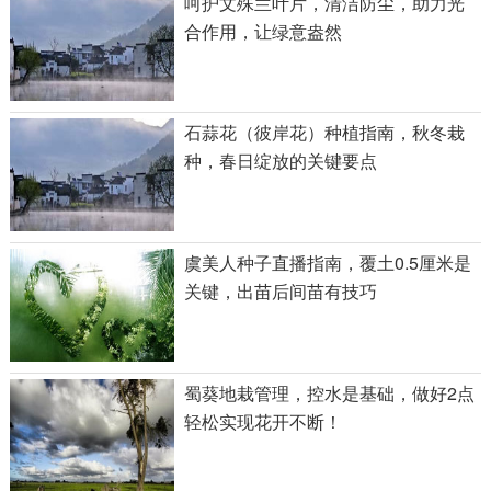
呵护文殊兰叶片，清洁防尘，助力光
合作用，让绿意盎然
石蒜花（彼岸花）种植指南，秋冬栽
种，春日绽放的关键要点
虞美人种子直播指南，覆土0.5厘米是
关键，出苗后间苗有技巧
蜀葵地栽管理，控水是基础，做好2点
轻松实现花开不断！