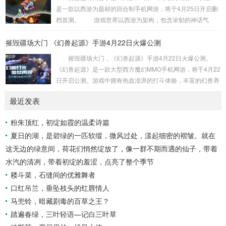
期待5月20日吧! 与志同道合的小伙伴一起打游戏，新游必有
是一款以西游为题材的回合制手机网游，将于4月25日开启删
激活码，新服必定有礼包，以满足玩家各种需求为准则，期待
档首测。 游戏世界以西游为架构，包含浓郁的神话气
你的加入!...
息，精美的画面表现，便捷轻松的挂机玩法，酷炫的坐骑与翅
摧毁疆场大门 《幻兽起源》手游4月22日火爆公测
膀系统，还有唯美的外观系统。其他还拥有仙侣、神兵、法
宝、宠物等各种轻松又强大的功能系统，让你每天都有不同的
摧毁疆场大门，《幻兽起源》手游4月22日火爆公测。
极致体验! 与志同道合的小伙伴一起打游戏，新游必有激活
《幻兽起源》是一款大型西方魔幻MMO手机网游，将于4月22
码，新服必定有礼包，以满足玩家各种需求为准则，期待你的
日开启公测。游戏中拥有热血澎湃的打斗体验，丰富的幻兽养
加入! 想知道更多新游资讯>...
成系统，带你感受全新魔幻世界。 【三大职业设定，英
最近发表
雄横空出世】 战士、魔法师、异能者三大职业设定，为
玩家再现众神激战魔族的场面。当嘹亮的号角响彻天际，无畏
粉朱顶红，初绽如霞的温柔诗篇
的战士冲锋在前。魔法师是强大的魔法元素操纵者，他们用魔
夏日的湖，是碧绿的一匹软缎，微风过处，漾起细密的褶皱。就在
法消灭敌人，也用魔法来保护自己。他们被视为异类，却同样
嫉恶如仇，当他们施展秘术，魔物的...
这无边的绿意间，荷花们悄然绽放了，像一群不期而遇的仙子，带着
水汽的清冽，带着初绽的羞涩，点亮了整个季节
耧斗菜，石缝间的优雅舞者
口红吊兰，垂坠枝头的红唇情人
马兜铃，暗藏剧毒的百草之王？
踏遍春绿，三叶轻语—记白三叶草