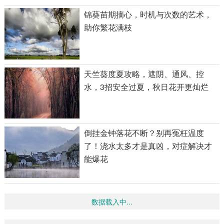
锦葵苗期摘心，时机与次数的艺术，
助你繁花满枝
天竺葵度夏攻略，遮阴、通风、控
水，3招安全过夏，秋日花开更灿烂
倒挂金钟落花不断？别再冤枉温度
了！浇水太多才是真凶，对症解决才
能爆花
数据载入中...