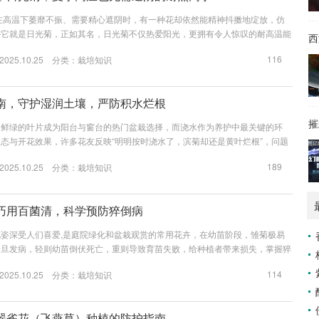
在高温下萎靡不振、需要精心遮阴时，有一种花却依然能精神抖擞地绽放，仿
—它就是日光菊，正如其名，日光菊不仅热爱阳光，更拥有令人惊叹的耐高温能
西
、烈日当头时，也无需刻意遮阴，依然能以灿烂的花姿装点我们的花园与阳台，
116
25.10.25 分类：
栽培知识
风景线。 无需遮阴：日光菊的“阳光情缘” 许多植物在夏季高温时需要遮阴以避
，但日光菊偏偏是“向阳性”的代表，它的原生于北美开阔地带，长期在充足日
惯了与...
南，守护湿润土壤，严防积水烂根
摧
、鲜绿的叶片成为阳台与窗台的热门盆栽选择，而浇水作为养护中最关键的环
态与开花效果，许多花友反映“明明按时浇水了，滨菊却还是黄叶烂根”，问题
润与积水”上，滨菊盆栽浇水并不复杂，只要掌握“保持土壤湿润，但不能积
189
25.10.25 分类：
栽培知识
让植株根系健壮、花开繁茂。 为何“湿润不积水”是滨菊浇水的黄金法则？ 滨菊
地边缘，根系既喜湿润环境，又怕长期泡水，其根系为浅根系，主要分布在土壤
会导致根...
巧用百菌清，科学预防猝倒病
姿深受人们喜爱,是庭院绿化和盆栽观赏的常用花卉，在幼苗阶段，雏菊极易
一旦发病，轻则幼苗倒伏死亡，重则导致育苗失败，给种植者带来损失，掌握猝
尤其是定期喷洒百菌清的关键措施，对保障雏菊苗期健康至关重要。 认识雏
114
25.10.25 分类：
栽培知识
—猝倒病 猝倒病是由真菌（如腐霉菌、疫霉菌等）引起的土传病害，多发生在雏
（尤其是2-4片真叶阶段），病菌主要通过土壤、灌溉水或带病种子传播，在
、土...
翠雀花（飞燕草）种植的防护指南