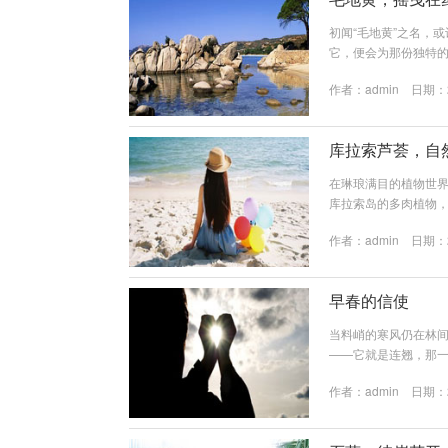
初闻“毛地黄”之名，
它，便会为那份独特
人注目的，是自叶丛
作者：
admin
日期：20
雅，在微风中轻轻摇曳
着人类对药与毒的漫长
用植物，其有效成分——
库拉索芦荟，自
在琳琅满目的植物世界
库拉索岛的多肉植物
日常护理领域的“绿色
作者：
admin
日期：20
桥梁。 “天然修复师
片中富含的透明凝胶
素（A、C、E...
早春的信使
当料峭的寒风仍在林
——它就是连翘，那
宣告：冬天即将过去,
作者：
admin
日期：20
时就已缀满了花朵，
放，那明亮的金黄色
生姿，仿佛在向世界展示