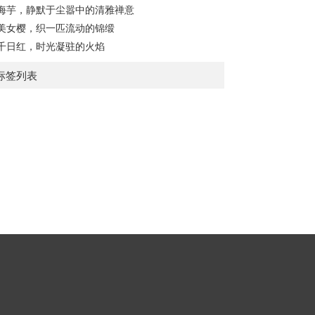
海芋，静默于尘嚣中的清雅禅意
美女樱，织一匹流动的锦缎
千日红，时光凝驻的火焰
标签列表