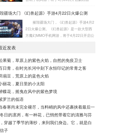
息，就让我们一起期待5月20日吧! 与志同道
测。 游戏世界以西游为架构，包含浓郁
合的小伙伴一起打游戏，新游必有激活码，
毁疆场大门 《幻兽起源》手游4月22日火爆公测
的神话气息，精美的画面表现，便捷轻松的
新服必定有礼包，以满足玩家各种需求为准
挂机玩法，酷炫的坐骑与翅膀系统，还有唯
摧毁疆场大门，《幻兽起源》手游4月2
则，期待你的加入!...
美的外观系统。其他还拥有仙侣、神兵、法
2日火爆公测。《幻兽起源》是一款大型西
宝、宠物等各种轻松又强大的功能系统，让
方魔幻MMO手机网游，将于4月22日开启公
你每天都有不同的极致体验! 与志同道合的
测。游戏中拥有热血澎湃的打斗体验，丰富
小伙伴一起打游戏，新游必有激活码，新服
最近发表
的幻兽养成系统，带你感受全新魔幻世界。
必定有礼包，以满足玩家各种需求为准则，
【三大职业设定，英雄横空出世】
期待你的加入! 想知道更多新游资讯>...
松果菊，草原上的紫色火焰，自然的免疫卫士
战士、魔法师、异能者三大职业设定，为玩
百日青，在时光长河中刻下永恒印记的常青之客
家再现众神激战魔族的场面。当嘹亮的号角
响彻天际，无畏的战士冲锋在前。魔法师是
羽扇豆，荒原上的蓝色火焰
强大的魔法元素操纵者，他们用魔法消灭敌
小丽花，夏日里的小太阳
人，也用魔法来保护自己。他们被视为异
醉蝶花，摇曳在风中的紫色梦境
类，却同样嫉恶如仇，当他们施展秘术，魔
紫罗兰的低语
物的...
当春寒尚未完全褪尽，当料峭的风中还裹挟着最后一
冬日的凛冽，有一种花，已悄然带着它的清雅与芬
，穿越了季节的薄纱，来到我们身边。它，就是白
信子