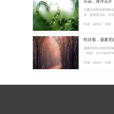
石蒜，彼岸花开
当夏日的喧嚣渐渐隐
放，那便是石蒜，它
说，在萧瑟的秋日里,
作者：
admin
日期：20
花，开一千年，落一千
它是开在黄泉路上的
特的生长习性，也赋予了石
蛇目菊，盛夏里
盛夏的阳光,炽热而张
一种花，它不与牡丹
出一片明媚而热烈的色
作者：
admin
日期：20
瓣细长，呈明亮的黄
瞳孔，又似一颗小巧的
阳”，虽不似向日葵那般