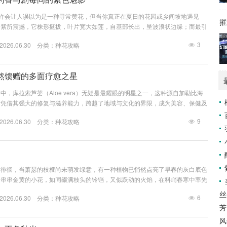
或许会让人误以为是一种寻常黄花，但当你真正在夏日的花园或乡间坡地遇见
摧
的紫所震撼，它株形挺拔，叶片宽大如莲，自基部长出，呈波浪状边缘；而最引
中抽出的长花穗，串串铃铛状花朵次第开放，紫红、粉白、淡黄，色彩浓郁而典
3
26.06.30 分类：
种花攻略
，仿佛自带一种古典而神秘的气质，这摇曳的身姿，既是自然的造物,也承载
探索。 毛地黄的魅力，首先在于其强大的药用价值，作为一种历史悠久的药
强心苷，早已被现...
然馈赠的多面疗愈之星
中，库拉索芦荟（Aloe vera）无疑是最耀眼的明星之一，这种源自加勒比海
，凭借其强大的修复与滋养能力，跨越了地域与文化的界限，成为美容、保健及
黄金”，它不仅是大自然精心调配的“修复精华”,更是连接人类与自然疗愈力量的
9
26.06.30 分类：
种花攻略
”：肌肤的温柔守护者 库拉索芦荟最广为人知的身份，便是卓越的护肤佳品，其叶
状物质，是一种近乎完美的天然护肤成分，这种凝胶含有丰富的芦荟多糖、维生
间徘徊，当萧瑟的枝桠尚未萌发绿意，有一种植物已悄然点亮了早春的灰白底色
一串串金黄的小花，如同缀满枝头的铃铛，又似跃动的火焰，在料峭春寒中率先
温暖已在路上。 连翘的枝条颇为独特，长长的、柔韧的褐色枝条，在尚未长叶
丝
6
26.06.30 分类：
种花攻略
花儿多为四瓣，形似小喇叭，或单生于枝条顶端，或三五成簇，沿着枝条次第开
芳
，不似春花般娇艳，却带着一种初生牛犊般的勇气与活力，在微冷的春风中摇曳
它顽强的生命力...
风