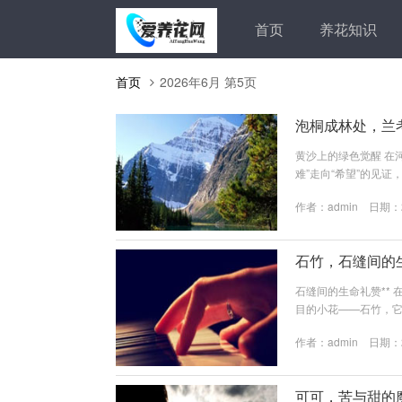
首页
养花知识
首页
2026年6月 第5页
泡桐成林处，兰
黄沙上的绿色觉醒 在
难”走向“希望”的见
地，冬季寸草难生，百
作者：
admin
日期：20
来到兰考，带领群众“
从此，泡桐这棵“外来
沙，而是连绵...
石竹，石缝间的
石缝间的生命礼赞**
目的小花——石竹，
美，在寂静的角落里绽
作者：
admin
日期：20
石竹科石竹属多年生
常在三十厘米左右，
最令人称道的，是它那朵
可可，苦与甜的