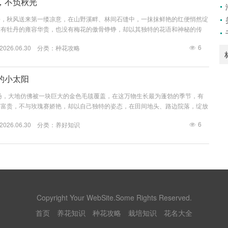
，不负秋光
去，秋风送来第一缕凉意，在山野溪畔、林间石缝中，一抹抹鲜艳的红便悄然绽
没有牡丹的雍容华贵，也没有梅花的傲骨铮铮，却以其独特的花语和神秘的传
书写着一抹惊心动魄的美。 石蒜，又名彼岸花、曼珠沙华、龙爪花等。“彼岸
6
26.06.30 分类：
种花攻略
年，花叶永不相见。”这凄美的传说，为石蒜蒙上了一层神秘的面纱，相传，
引魂之花，花开时看不到叶，有叶时看不到花，花叶两不相见，生生相错，这独
蒜“无情”与“...
的小太阳
扬，大地仿佛被一块巨大的金色毛毯覆盖，在这万物生长最为蓬勃的季节，有
争富贵，不与玫瑰赛娇艳，却以自己独特的姿态，在田间地头、路边院落，绽放
彩，它就是蛇目菊。 蛇目菊,这个名字听起来便带着几分野趣与神秘，它的花
6
26.06.30 分类：
养好知识
色或橙黄色，层层叠叠围绕着中间深褐色的管状花，那深褐色的花心，宛如蛇的
纽扣，也因此得名“蛇目菊”，仔细端详，每一朵花都像一只精心雕琢的“小太
硕大醒目，却...
Copyright Your WebSite.Some Rights Reserved.
首页
养花知识
种花攻略
栽培知识
花名大全