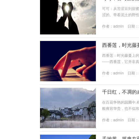
可可：从苦涩豆到甜蜜
涩的、带着泥土的野
可可，这种来自热带
作者：
admin
日期：20
态，成为一部流淌在舌
中南美洲热带雨林，那里
长，...
西番莲，时光藤
西番莲：时光藤蔓上的
——西番莲，它并非
心剪裁的紫罗兰色裙
作者：
admin
日期：20
珠，精致而神秘，西
时光的藤蔓上,书写着
灵动的触手，向着阳光充
千日红，不凋的
在百花争艳的园圃中,
般雍容华贵，也不似
日红。 初次邂逅千日
作者：
admin
日期：20
数细小如沙的花紧密
玛瑙，这红色，热烈而
的绚烂，并非徒有其表，
毛地黄，摇曳在