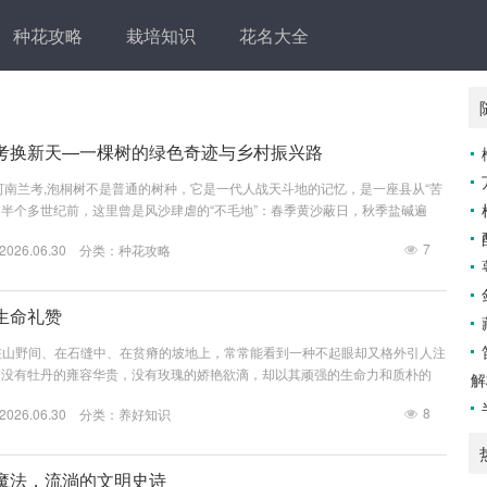
种花攻略
栽培知识
花名大全
考换新天—一棵树的绿色奇迹与乡村振兴路
河南兰考,泡桐树不是普通的树种，它是一代人战天斗地的记忆，是一座县从“苦
证，半个多世纪前，这里曾是风沙肆虐的“不毛地”：春季黄沙蔽日，秋季盐碱遍
姓“白天一身土，晚上半碗沙”，生存成了最艰难的命题，1963年，焦裕禄书记
7
26.06.30 分类：
种花攻略
贴膏药扎针”——用淤泥覆盖沙丘（贴膏药），再种上耐旱的泡桐树（扎针），
树”便在这片黄土地上扎下了根。 当兰考人再次望向窗外,看到的不再是漫天黄
生命礼赞
 在山野间、在石缝中、在贫瘠的坡地上，常常能看到一种不起眼却又格外引人注
它没有牡丹的雍容华贵，没有玫瑰的娇艳欲滴，却以其顽强的生命力和质朴的
解
放着属于自己的光彩,谱写着一曲生命的赞歌。 石竹，又名洛阳花、瞿麦，是
8
26.06.30 分类：
养好知识
草本植物，它的名字或许源于其茎节膨大，犹如竹节般挺拔有力，植株不高，通
却有着坚韧的茎秆，细长而挺立，叶片线形或披针形，青翠欲滴，充满了生机，
朵绽放于枝...
魔法，流淌的文明史诗