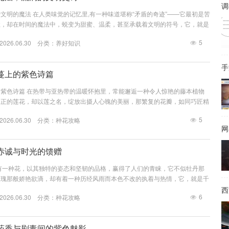
调
文明的魔法 在人类味觉的记忆里,有一种味道堪称“矛盾的奇迹”——它最初是苦
性，却在时间的魔法中，蜕变为甜蜜、温柔，甚至承载着文明的符号，它，就是
雨林的神奇果实，不仅改变了全球的味蕾版图，更串联起历史、贸易、文化与生
5
26.06.30 分类：
养好知识
尖上的史诗。 雨林的馈赠：可可的“苦涩童年” 可可的故事,始于数千万年前的
，可可树（Theobroma cacao，意为“神的食物”）在湿热的环境中静静生
蔓上的紫色诗篇
紫色诗篇 在热带与亚热带的温暖怀抱里，常能邂逅一种令人惊艳的藤本植物
真正的莲花，却以莲之名，绽放出摄人心魄的美丽，那繁复的花瓣，如同巧匠精
裾，在阳光下泛着丝绸般的光泽；中央纤细的雌雄蕊，则如镶嵌在王冠上的明
5
26.06.30 分类：
种花攻略
番莲，这名字本身就带着一丝异域的浪漫与诗意，仿佛从古老的传说中走来，在
属于它的紫色诗篇。 西番莲的生命力是旺盛而奔放的，它那细长的藤蔓，宛如
足的地方...
赤诚与时光的馈赠
有一种花，以其独特的姿态和坚韧的品格，赢得了人们的青睐，它不似牡丹那
玫瑰那般娇艳欲滴，却有着一种历经风雨而本色不改的执着与热情，它，就是千
红,往往会被它那鲜艳夺目的色彩所吸引，它的花朵并非单薄的一片，而是由无
西
6
26.06.30 分类：
种花攻略
聚集而成，形成一个饱满的圆球，仿佛一团燃烧的火焰，又似一串永不褪色的红
深沉，从初夏绽放到深秋，甚至经霜不落，名副其实地“千日”不败，那份持久
而是生命力的...
药香与剧毒间的紫色魅影