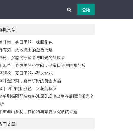
登陆
随机文章
榆叶梅，春日里的一抹胭脂色
万寿菊，大地捧出的金色火焰
梓树，乡愁的守望者与时光的刻痕者
酢浆草，春风里的小太阳，寻常日子里的甜与酸
萼距花，夏日里的小型火焰花
剑叶金鸡菊，夏日旷野的黄金火焰
藏于幽谷的胭脂色—大花剪秋罗
笛单刷极限配装攻略冰原DLC输出生存兼顾流派完全
析
半重瓣山茶花，在简约与繁复间绽放的诗意
热门文章