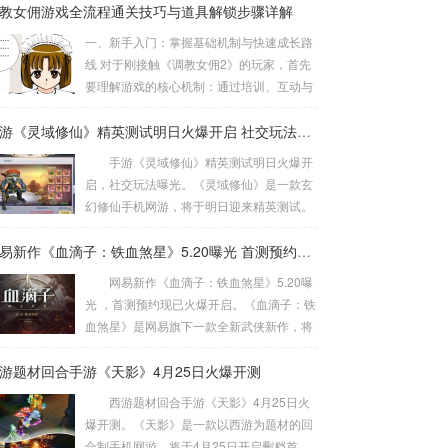
教女佣游戏全流程通关技巧与道具解锁步骤详解
一、新手入门：掌握基础机制与快速成长路
线 对于刚接触《调教女佣2》的玩家，首先
要理解游戏的核心机制：通过培训、互动与
任务系统提升女佣属性。根据2025年2月版
本更新数据，新手阶段最有效的成长路线是
手游《灵域修仙》精英测试明日火爆开启 社交玩法曝光
优先完成每日引导任务，可获得基础道具包
手游《灵域修仙》精英测试明日火爆开
（含忠诚度+5的茶具套装和情绪稳定剂）。
启，社交玩法曝光。《灵域修仙》是一款玄
以初始女佣“艾米丽”为例，建议首周集中培
幻修仙手机网游，将于明日迎来精英测试。
训“服务礼仪”课程。数据显示，完成3次初级
今日游戏社交玩法正式对外曝光，随小编一
课程后，服务效率可提升30%，且触发隐藏
起来看看吧! 王者竞技 跨服pk强者云集
网易新作《血滴子：铁血煞星》5.20曝光 首测预约现已火爆开启
剧情概率增加15%。互动方面，每天赠送玫
全新竞技pk，一夫当关，万夫莫敌。
网易新作《血滴子：铁血煞星》5.20曝
瑰（商城免费领取）可使忠诚度日均增...
《灵域修仙》手游竞技除了跨服竞技，还有
光 ，首测预约现已火爆开启。《血滴子：铁
好玩的纵横灵域、九霄之巅、远古战场和玉
血煞星》是网易旗下一款全新武侠新作，将
虚夺宝等竞技玩法，随着等级解锁的全新竞
于5月20日正式对外曝光。 进入《血滴
技系统等你来挑战。公平竞技场百人试炼强
游题材回合手游《天影》4月25日火爆开测
子：铁血煞星》预约网站，可以看到“5.20敬
者云集，渴望着见证你成为王者的一天!
请期待”与“我要预约”的字样，不难看出这款
西游题材回合手游《天影》4月25日火
仙盟荣耀 好友相伴争霸炫战 ...
游戏应该会在网易5月20日举办的游戏热爱
爆开测。《天影》是一款以西游为题材的回
日上公布。 目前游戏尚未公布更多消
合制手机网游，将于4月25日开启删档首