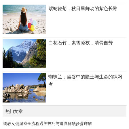
紫蛇鞭菊，秋日里舞动的紫色长鞭
白花石竹，素雪凝枝，清骨自芳
蜘蛛兰，幽谷中的隐士与生命的织网
者
热门文章
调教女佣游戏全流程通关技巧与道具解锁步骤详解