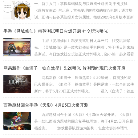
一、新手入门：掌握基础机制与快速成长路线 对于刚接触
《调教女佣2》的玩家，首先要理解游戏的核心机制：通过培
训、互动与任务系统提升女佣属性。根据2025年2月版本更新
数据，新手阶段最有效的成长路线是优先完成每日引导任务，
手游《灵域修仙》精英测试明日火爆开启 社交玩法曝光
可获得基础道具包（含忠诚度+5的茶具套装和情绪稳定剂）。
以初始女佣“艾米丽”为例，建议首周集中培训“服务礼仪”课
手游《灵域修仙》精英测试明日火爆开启，社交玩法曝
程。数据显示，完成3次初级课程后，服务效率可提升30%，
光。《灵域修仙》是一款玄幻修仙手机网游，将于明日迎来精
且触发隐藏剧情概率增加15%。互动方面，每天赠送玫瑰（商
英测试。今日游戏社交玩法正式对外曝光，随小编一起来看看
城免费领取）可使忠诚度日均增...
吧! 王者竞技 跨服pk强者云集 全新竞技pk，一夫当
网易新作《血滴子：铁血煞星》5.20曝光 首测预约现已火爆开启
关，万夫莫敌。《灵域修仙》手游竞技除了跨服竞技，还有好
玩的纵横灵域、九霄之巅、远古战场和玉虚夺宝等竞技玩法，
网易新作《血滴子：铁血煞星》5.20曝光 ，首测预约现
随着等级解锁的全新竞技系统等你来挑战。公平竞技场百人试
已火爆开启。《血滴子：铁血煞星》是网易旗下一款全新武侠
炼强者云集，渴望着见证你成为王者的一天! 仙盟荣耀 好
新作，将于5月20日正式对外曝光。 进入《血滴子：铁血
友相伴争霸炫战 ...
煞星》预约网站，可以看到“5.20敬请期待”与“我要预约”的字
西游题材回合手游《天影》4月25日火爆开测
样，不难看出这款游戏应该会在网易5月20日举办的游戏热爱
日上公布。 目前游戏尚未公布更多消息，就让我们一起
西游题材回合手游《天影》4月25日火爆开测。《天影》
期待5月20日吧! 与志同道合的小伙伴一起打游戏，新游必有
是一款以西游为题材的回合制手机网游，将于4月25日开启删
激活码，新服必定有礼包，以满足玩家各种需求为准则，期待
档首测。 游戏世界以西游为架构，包含浓郁的神话气
你的加入!...
息，精美的画面表现，便捷轻松的挂机玩法，酷炫的坐骑与翅