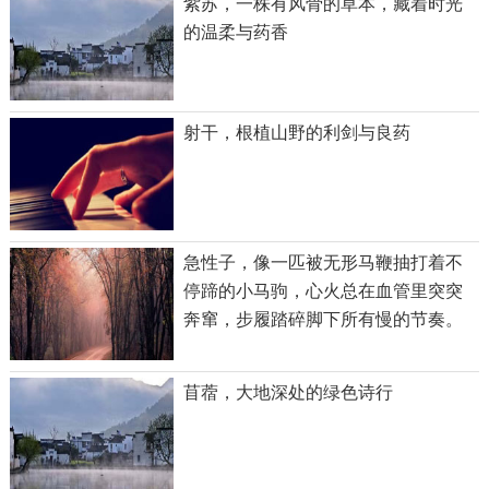
紫苏，一株有风骨的草本，藏着时光
的温柔与药香
射干，根植山野的利剑与良药
急性子，像一匹被无形马鞭抽打着不
停蹄的小马驹，心火总在血管里突突
奔窜，步履踏碎脚下所有慢的节奏。
他们体内仿佛装着一个走得太快的钟
摆，世界却偏偏要配合它那催促的滴
苜蓿，大地深处的绿色诗行
答声