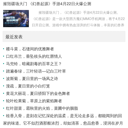
摧毁疆场大门 《幻兽起源》手游4月22日火爆公测
膀系统，还有唯美的外观系统。其他还拥有仙侣、神兵、法
宝、宠物等各种轻松又强大的功能系统，让你每天都有不同的
摧毁疆场大门，《幻兽起源》手游4月22日火爆公测。
极致体验! 与志同道合的小伙伴一起打游戏，新游必有激活
《幻兽起源》是一款大型西方魔幻MMO手机网游，将于4月22
码，新服必定有礼包，以满足玩家各种需求为准则，期待你的
日开启公测。游戏中拥有热血澎湃的打斗体验，丰富的幻兽养
加入! 想知道更多新游资讯>...
成系统，带你感受全新魔幻世界。 【三大职业设定，英
最近发表
雄横空出世】 战士、魔法师、异能者三大职业设定，为
玩家再现众神激战魔族的场面。当嘹亮的号角响彻天际，无畏
耧斗菜，石缝间的优雅舞者
的战士冲锋在前。魔法师是强大的魔法元素操纵者，他们用魔
口红吊兰，垂坠枝头的红唇情人
法消灭敌人，也用魔法来保护自己。他们被视为异类，却同样
嫉恶如仇，当他们施展秘术，魔物的...
马兜铃，暗藏剧毒的百草之王？
踏遍春绿，三叶轻语—记白三叶草
波斯菊，夏日里的一场风之诗
溲疏，夏日里的小白灯笼
黄花大丽花，夏日骄阳下的金色舞者
轮叶松果菊，草原上的紫焰舞者
红叶甜菜，霜秋里的火焰，菜圃中的胭脂
桂香入骨，是刻在记忆深处的温柔，是无论走多远，都能闻到的回
家的味道。它不似烈酒那般浓烈，却如清茶，愈品愈香，浸润在岁月